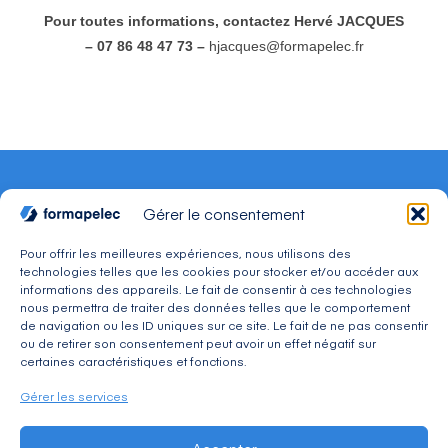
Pour toutes informations, contactez Hervé JACQUES
– 07 86 48 47 73 –
hjacques@formapelec.fr
Gérer le consentement
Pour offrir les meilleures expériences, nous utilisons des
technologies telles que les cookies pour stocker et/ou accéder aux
CONTACT
informations des appareils. Le fait de consentir à ces technologies
Adresse : 30, avenue du Président Wilson 94234
nous permettra de traiter des données telles que le comportement
CACHAN Cedex
de navigation ou les ID uniques sur ce site. Le fait de ne pas consentir
Téléphone : 01 49 08 03 03
ou de retirer son consentement peut avoir un effet négatif sur
Mail : commercial@formapelec.fr
certaines caractéristiques et fonctions.
Gérer les services
ESPACE TÉLÉCHARGEMENT