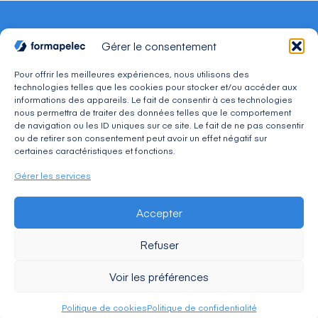
Gérer le consentement
Pour offrir les meilleures expériences, nous utilisons des
technologies telles que les cookies pour stocker et/ou accéder aux
CONTACT
informations des appareils. Le fait de consentir à ces technologies
Adresse : 30, avenue du Président Wilson 94234
nous permettra de traiter des données telles que le comportement
CACHAN Cedex
de navigation ou les ID uniques sur ce site. Le fait de ne pas consentir
Téléphone : 01 49 08 03 03
ou de retirer son consentement peut avoir un effet négatif sur
Mail : commercial@formapelec.fr
certaines caractéristiques et fonctions.
Gérer les services
ESPACE TÉLÉCHARGEMENT
Accepter
ESPACE RECRUTEMENT
Refuser
Voir les préférences
Mentions légales
C.G.V.
Politique de confidentialité
Tous droits réservés - Coccinet ©2026
Politique de cookies
Politique de confidentialité