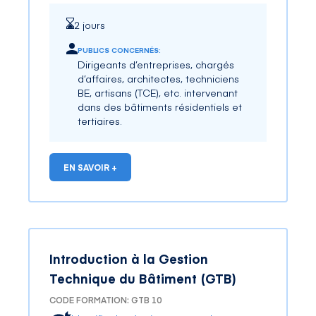
un Smart Home/Building (neuf ou en
rénovation) dans le cas d'une maison,
2 jours
d'un bâtiment collectif ou d'un projet
tertiaire.
PUBLICS CONCERNÉS:
Être force de proposition dans un projet
Dirigeants d’entreprises, chargés
afin de répondre précisément aux
d’affaires, architectes, techniciens
usages demandés.
BE, artisans (TCE), etc. intervenant
Connaître les avantages d’un bâtiment
dans des bâtiments résidentiels et
connecté et des services potentiels
tertiaires.
associés (les marques, solutions,
performance, évolution, etc.)
EN SAVOIR +
Introduction à la Gestion
Technique du Bâtiment (GTB)
CODE FORMATION: GTB 10