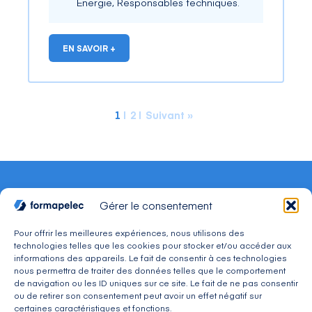
Energie, Responsables techniques.
EN SAVOIR +
1
2
Suivant »
Gérer le consentement
Pour offrir les meilleures expériences, nous utilisons des
CONTACT
technologies telles que les cookies pour stocker et/ou accéder aux
informations des appareils. Le fait de consentir à ces technologies
Adresse : 30, avenue du Président Wilson 94234
nous permettra de traiter des données telles que le comportement
CACHAN Cedex
de navigation ou les ID uniques sur ce site. Le fait de ne pas consentir
Téléphone : 01 49 08 03 03
ou de retirer son consentement peut avoir un effet négatif sur
Mail : commercial@formapelec.fr
certaines caractéristiques et fonctions.