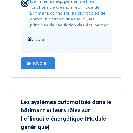
Identifier les équipements et les
fonctions de Gestion Technique de
Bâtiment, connaître les protocoles de
communication filaires et IoT, les
principes de régulation des équipements
techniques et les moyens de mesures et
d’optimisation, définir une architecture
3 jours
de smartbuilding ouverte, évolutive,
fiable et énergétiquement efficace.
EN SAVOIR +
Les systèmes automatisés dans le
bâtiment et leurs rôles sur
l'efficacité énergétique (Module
générique)