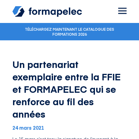
Skip to content
TÉLÉCHARGEZ MAINTENANT LE CATALOGUE DES
FORMATIONS 2026
Un partenariat
exemplaire entre la FFIE
et FORMAPELEC qui se
renforce au fil des
années
24 mars 2021
Le 15 mars s’est tenu la signature de l’avenant à la