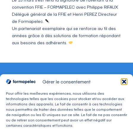
convention
FFIE
–
FORMAPELEC
avec Philippe RIFAUX
Délégué général de la FFIE et
Henri PEREZ
Directeur
de Formapelec.
Un partenariat exemplaire qui se renforce au fil des
années grâce à dès solutions de formation répondant
aux besoins des adhérents.
Gérer le consentement
Pour offrir les meilleures expériences, nous utilisons des
technologies telles que les cookies pour stocker et/ou accéder aux
CONTACT
informations des appareils. Le fait de consentir à ces technologies
Adresse : 30, avenue du Président Wilson 94234
nous permettra de traiter des données telles que le comportement
CACHAN Cedex
de navigation ou les ID uniques sur ce site. Le fait de ne pas consentir
Téléphone : 01 49 08 03 03
ou de retirer son consentement peut avoir un effet négatif sur
Mail : commercial@formapelec.fr
certaines caractéristiques et fonctions.