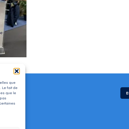
telles que
 Le fait de
les que le
E
 pas
 certaines
Cedex