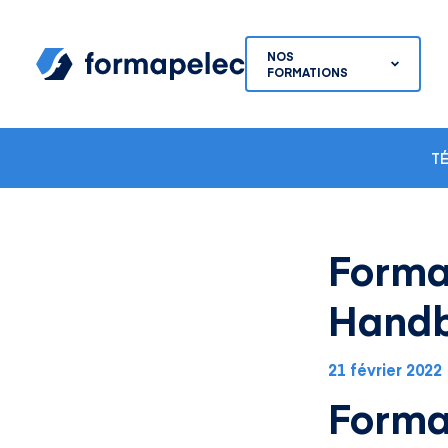
Skip to content
NOS
FORMATIONS
T
Forma
Handb
21 février 2022
Formap