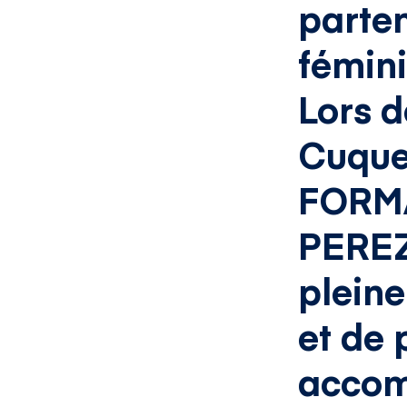
parten
fémini
Lors d
Cuques
FORM
PERE
pleine
et de 
accom