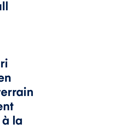
ll
-
ri
 en
errain
ent
à la