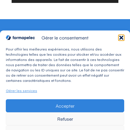
Gérer le consentement
Pour offrir les meilleures expériences, nous utilisons des
technologies telles que les cookies pour stocker et/ou accéder aux
CONTACT
informations des appareils. Le fait de consentir à ces technologies
Adresse : 30, avenue du Président Wilson 94234
nous permettra de traiter des données telles que le comportement
CACHAN Cedex
de navigation ou les ID uniques sur ce site. Le fait de ne pas consentir
Téléphone : 01 49 08 03 03
ou de retirer son consentement peut avoir un effet négatif sur
Mail : commercial@formapelec.fr
certaines caractéristiques et fonctions.
Gérer les services
ESPACE TÉLÉCHARGEMENT
Accepter
ESPACE RECRUTEMENT
Refuser