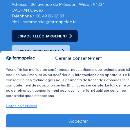
Adresse : 30, avenue du Président Wilson 94234
CACHAN Cedex
Téléphone : 01 49 08 03 03
Mail : commercial@formapelec.fr
ESPACE TÉLÉCHARGEMENT
ESPACE RECRUTEMENT
Gérer le consentement
Pour offrir les meilleures expériences, nous utilisons des technologies te
cookies pour stocker et/ou accéder aux informations des appareils. Le f
consentir à ces technologies nous permettra de traiter des données telle
Mentions légales
C.G.V.
Politique de confidentialité
comportement de navigation ou les ID uniques sur ce site. Le fait de ne p
Tous droits réservés - Coccinet ©2026
ou de retirer son consentement peut avoir un effet négatif sur certaines
caractéristiques et fonctions.
Gérer les services
Accepter