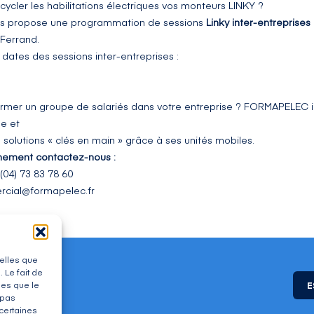
cycler les habilitations électriques vos monteurs LINKY ?
s propose une programmation de sessions
Linky
inter-entreprises
Ferrand.
 dates des sessions inter-entreprises :
ormer un groupe de salariés dans votre entreprise ? FORMAPELEC i
se et
solutions « clés en main » grâce à ses unités mobiles.
gnement contactez-nous :
(04) 73 83 78 60
cial@formapelec.fr
telles que
 Le fait de
les que le
E
 pas
 certaines