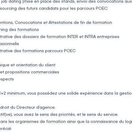
 job dating (mise en place des stands, envoi des convocations aux 
u sourcing des futurs candidats pour les parcours POEC
ntions, Convocations et Attestations de fin de formation
ning des formations
trative des dossiers de formation INTER et INTRA entreprises
asionnelle
strative des formations parcours POEC
ique et orientation du client
 et propositions commerciales
ospects
+2 minimum, vous possédez une solide expérience dans la gestion
 droit du Directeur d’agence.
f(ve), vous avez le sens des priorités, et le sens du service.
ns les organismes de formation ainsi que la connaissance du log
récié.