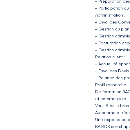
– Préparation des
– Participation a
Administration :
– Envoi des Conve
– Gestion du plan
– Gestion adminis
– Facturation occ
– Gestion admini
Relation client :
– Accueil téléphon
– Envoi des Devis
– Relance des pr
Profil recherché :
De formation BAC
et commerciale.
Vous êtes le bras
Autonome et réacti
Une expérience da
KAIROS serait app