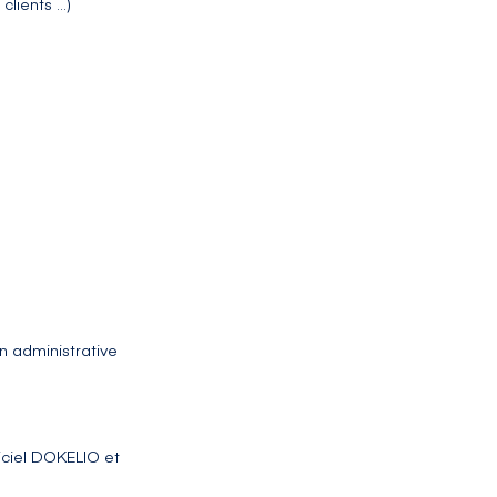
clients …)
 administrative
iciel DOKELIO et