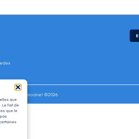
E
Cedex
s réservés - Coccinet ©2026
telles que
 Le fait de
les que le
 pas
 certaines