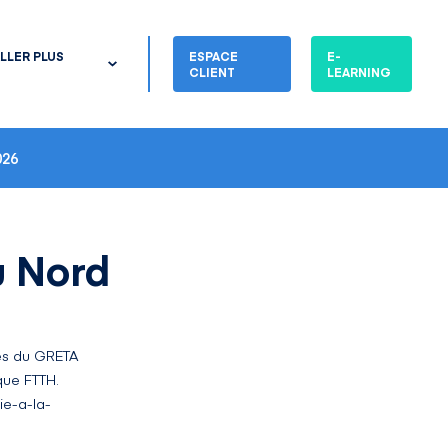
LLER PLUS
ESPACE
E-
CLIENT
LEARNING
26
u Nord
es du GRETA
que FTTH.
ie-a-la-