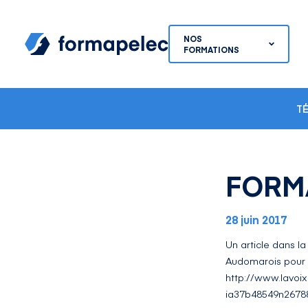
Skip to content
NOS
FORMATIONS
T
FORMA
28 juin 2017
Un article dans 
Audomarois pour l
http://www.lavoix
ia37b48549n2678