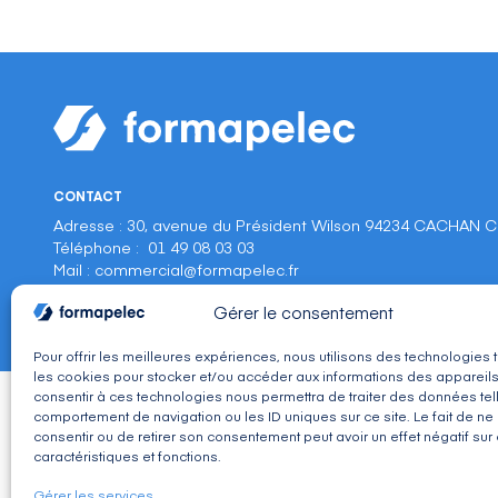
CONTACT
Adresse : 30, avenue du Président Wilson 94234 CACHAN 
Téléphone : 01 49 08 03 03
Mail : commercial@formapelec.fr
Gérer le consentement
Mentions légales
C.G.V.
Politique de confidentialité
Tous droit
Pour offrir les meilleures expériences, nous utilisons des technologies 
les cookies pour stocker et/ou accéder aux informations des appareils.
consentir à ces technologies nous permettra de traiter des données tel
comportement de navigation ou les ID uniques sur ce site. Le fait de ne
consentir ou de retirer son consentement peut avoir un effet négatif sur
caractéristiques et fonctions.
Gérer les services