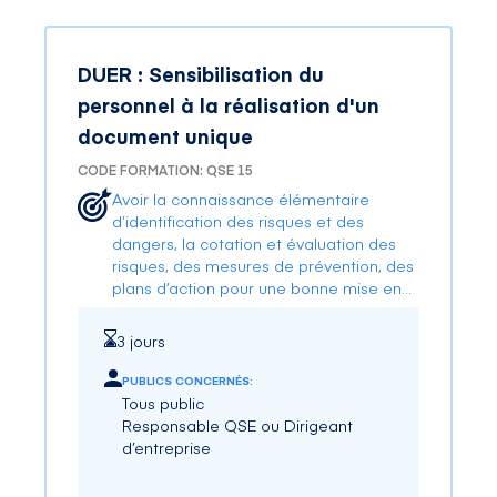
DUER : Sensibilisation du
personnel à la réalisation d'un
document unique
CODE FORMATION: QSE 15
Avoir la connaissance élémentaire
d’identification des risques et des
dangers, la cotation et évaluation des
risques, des mesures de prévention, des
plans d’action pour une bonne mise en
œuvre d’un document unique en
entreprise pour répondre à l’obligation
3 jours
réglementaire.
PUBLICS CONCERNÉS:
Tous public
Responsable QSE ou Dirigeant
d’entreprise