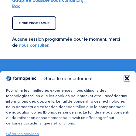
adaptée possible sous condition).
Bac.
FICHE PROGRAMME
Aucune session programmée pour le moment, merci
de
nous consulter
.
Gérer le consentement
Pour offrir les meilleures expériences, nous utilisons des
technologies telles que les cookies pour stocker et/ou accéder aux
CONTACT
informations des appareils. Le fait de consentir à ces technologies
Adresse : 30, avenue du Président Wilson 94234
nous permettra de traiter des données telles que le comportement
CACHAN Cedex
de navigation ou les ID uniques sur ce site. Le fait de ne pas consentir
Téléphone : 01 49 08 03 03
ou de retirer son consentement peut avoir un effet négatif sur
Mail : commercial@formapelec.fr
certaines caractéristiques et fonctions.
Gérer les services