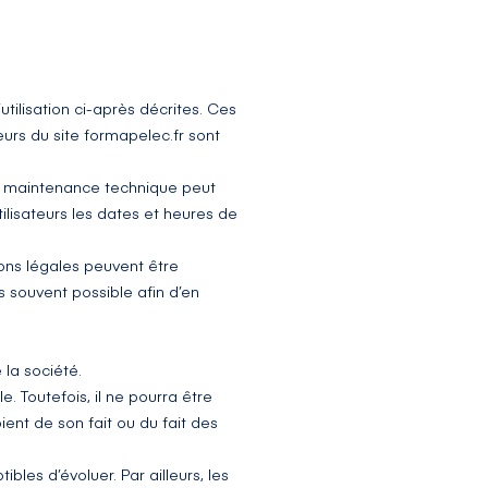
tilisation ci-après décrites. Ces
eurs du site
formapelec.fr
sont
de maintenance technique peut
lisateurs les dates et heures de
ons légales peuvent être
us souvent possible afin d’en
 la société.
. Toutefois, il ne pourra être
ent de son fait ou du fait des
ibles d’évoluer. Par ailleurs, les