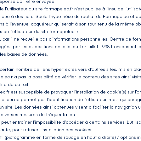
 réponse doit être envoyée.
 l’utilisateur du site
formapelec.fr
n’est publiée à l’insu de l’utili
que à des tiers. Seule l’hypothèse du rachat de Formapelec et de 
ns à l’éventuel acquéreur qui serait à son tour tenu de la même ob
 de l’utilisateur du site
formapelec.fr
.
L car il ne recueille pas d’informations personnelles. Centre de for
es par les dispositions de la loi du 1er juillet 1998 transposant l
e des bases de données.
certain nombre de liens hypertextes vers d’autres sites, mis en pla
 n’a pas la possibilité de vérifier le contenu des sites ainsi visi
té de ce fait.
ec.fr
est susceptible de provoquer l’installation de cookie(s) sur l’ord
lle, qui ne permet pas l’identification de l’utilisateur, mais qui enre
n site. Les données ainsi obtenues visent à faciliter la navigation ult
diverses mesures de fréquentation.
 peut entraîner l’impossibilité d’accéder à certains services. L’utili
nte, pour refuser l’installation des cookies :
util (pictogramme en forme de rouage en haut a droite) / options in