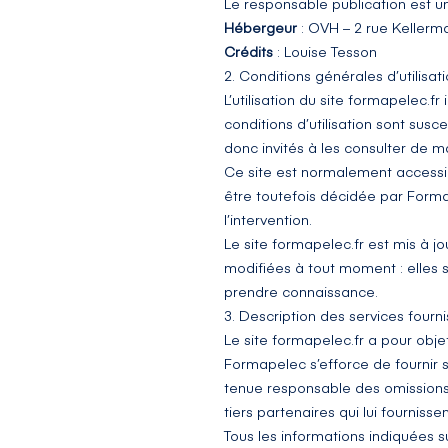
Le responsable publication est 
Hébergeur
: OVH –
2 rue Keller
Crédits
:
Louise Tesson
2. Conditions générales d’utilisat
L’utilisation du site
formapelec.fr
i
conditions d’utilisation sont sus
donc invités à les consulter de m
Ce site est normalement accessib
être toutefois décidée par Forma
l’intervention.
Le site
formapelec.fr
est mis à j
modifiées à tout moment : elles s’
prendre connaissance.
3. Description des services fourni
Le site
formapelec.fr
a pour objet
Formapelec s’efforce de fournir s
tenue responsable des omissions, 
tiers partenaires qui lui fournisse
Tous les informations indiquées su