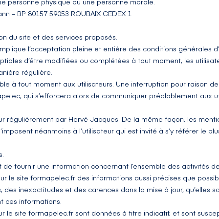
une personne physique ou une personne morale.
mann – BP 80157 59053 ROUBAIX CEDEX 1
ion du site et des services proposés.
mplique l’acceptation pleine et entière des conditions générales d’u
ceptibles d’être modifiées ou complétées à tout moment, les utilisat
anière régulière.
le à tout moment aux utilisateurs. Une interruption pour raison 
pelec, qui s’efforcera alors de communiquer préalablement aux uti
our régulièrement par Hervé Jacques. De la même façon, les menti
imposent néanmoins à l’utilisateur qui est invité à s’y référer le pl
s.
 de fournir une information concernant l’ensemble des activités de
ur le site
formapelec.fr
des informations aussi précises que possible
des inexactitudes et des carences dans la mise à jour, qu’elles soi
nt ces informations.
r le site
formapelec.fr
sont données à titre indicatif, et sont suscept