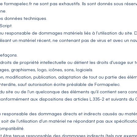
te
formapelec.fr
ne sont pas exhaustifs. Ils sont donnés sous réser
gne.
 les données techniques.
Script.
nu responsable de dommages matériels liés à l’utilisation du site. De 
ilisant un matériel récent, ne contenant pas de virus et avec un n
trefaçons.
roits de propriété intellectuelle ou détient les droits d’usage sur 
ges, graphismes, logo, icônes, sons, logiciels.
n, modification, publication, adaptation de tout ou partie des éléme
interdite, sauf autorisation écrite préalable de Formapelec.
 du site ou de l’un quelconque des éléments qu’il contient sera co
onformément aux dispositions des articles L.335-2 et suivants du C
responsable des dommages directs et indirects causés au matériel d
t soit de l’utilisation d’un matériel ne répondant pas aux spécificati
ompatibilité.
 être tenue responsable des dommages indirects (tels par exem