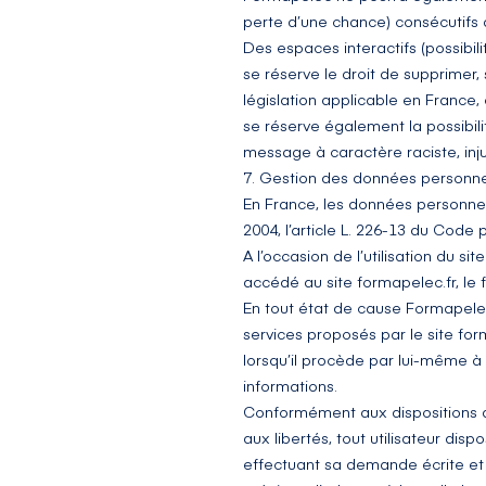
perte d’une chance) consécutifs à 
Des espaces interactifs (possibil
se réserve le droit de supprimer
législation applicable en France,
se réserve également la possibili
message à caractère raciste, inju
7. Gestion des données personne
En France, les données personnell
2004, l’article L. 226-13 du Code
A l’occasion de l’utilisation du sit
accédé au site
formapelec.fr
, le
En tout état de cause Formapelec 
services proposés par le site
for
lorsqu’il procède par lui-même à le
informations.
Conformément aux dispositions des 
aux libertés, tout utilisateur dis
effectuant sa demande écrite et 