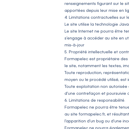
renseignements figurant sur le si
apportées depuis leur mise en li
4. Limitations contractuelles sur
Le site utilise la technologie Java
Le site Internet ne pourra être te
s’engage à accéder au site en ut
mis-à-jour
5. Propriété intellectuelle et con
Formapelec est propriétaire des d
le site, notamment les textes, ima
Toute reproduction, représentatio
moyen ou le procédé utilisé, est 
Toute exploitation non autorisée
d’une contrefaçon et poursuivie c
6. Limitations de responsabilité.
Formapelec ne pourra être tenue 
au site formapelec.fr, et résultan
l’apparition d’un bug ou d’une inc
Formapelec ne pourra également