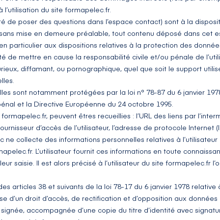
l’utilisation du site
formapelec.fr
.
ité de poser des questions dans l’espace contact) sont à la disposi
, sans mise en demeure préalable, tout contenu déposé dans cet es
 en particulier aux dispositions relatives à la protection des donn
té de mettre en cause la responsabilité civile et/ou pénale de l’ut
rieux, diffamant, ou pornographique, quel que soit le support utilis
lles.
es sont notamment protégées par la loi n° 78-87 du 6 janvier 1978,
 pénal et la Directive Européenne du 24 octobre 1995.
e
formapelec.fr
, peuvent êtres recueillies : l’URL des liens par l’inter
 fournisseur d’accès de l’utilisateur, l’adresse de protocole Internet (IP
ne collecte des informations personnelles relatives à l’utilisateur
mapelec.fr
. L’utilisateur fournit ces informations en toute connai
ur saisie. Il est alors précisé à l’utilisateur du site
formapelec.fr
l’
articles 38 et suivants de la loi 78-17 du 6 janvier 1978 relative à
pose d’un droit d’accès, de rectification et d’opposition aux donnée
signée, accompagnée d’une copie du titre d’identité avec signature