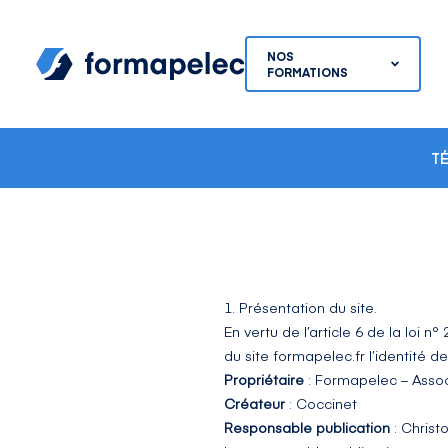
Skip to content
NOS
FORMATIONS
T
1. Présentation du site.
En vertu de l’article 6 de la loi 
du site
formapelec.fr
l’identité d
Propriétaire
: Formapelec – Asso
Créateur
:
Coccinet
Responsable publication
: Christ