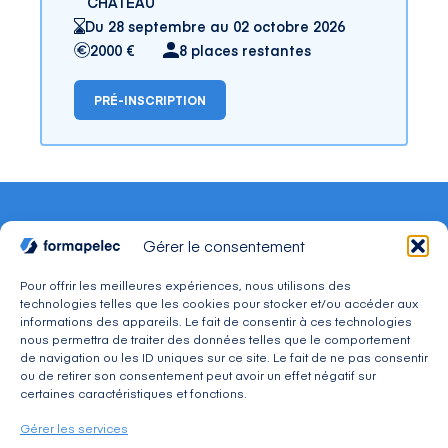
CHATEAU
Du 28 septembre au 02 octobre 2026
2000 €
8 places restantes
PRÉ-INSCRIPTION
Gérer le consentement
Pour offrir les meilleures expériences, nous utilisons des
technologies telles que les cookies pour stocker et/ou accéder aux
CONTACT
informations des appareils. Le fait de consentir à ces technologies
Adresse : 30, avenue du Président Wilson 94234
nous permettra de traiter des données telles que le comportement
CACHAN Cedex
de navigation ou les ID uniques sur ce site. Le fait de ne pas consentir
Téléphone : 01 49 08 03 03
ou de retirer son consentement peut avoir un effet négatif sur
Mail : commercial@formapelec.fr
certaines caractéristiques et fonctions.
Gérer les services
ESPACE TÉLÉCHARGEMENT