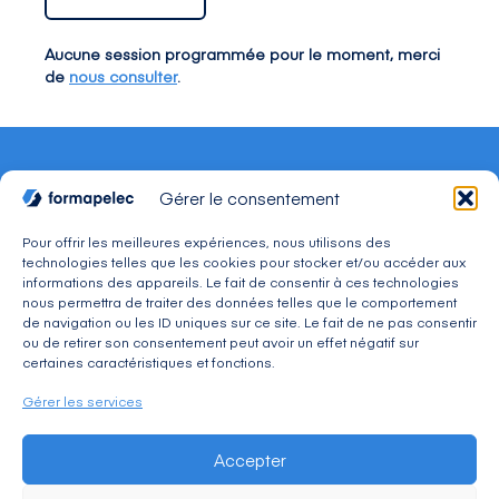
Aucune session programmée pour le moment, merci
de
nous consulter
.
Gérer le consentement
Pour offrir les meilleures expériences, nous utilisons des
technologies telles que les cookies pour stocker et/ou accéder aux
CONTACT
informations des appareils. Le fait de consentir à ces technologies
Adresse : 30, avenue du Président Wilson 94234
nous permettra de traiter des données telles que le comportement
CACHAN Cedex
de navigation ou les ID uniques sur ce site. Le fait de ne pas consentir
Téléphone : 01 49 08 03 03
ou de retirer son consentement peut avoir un effet négatif sur
Mail : commercial@formapelec.fr
certaines caractéristiques et fonctions.
Gérer les services
ESPACE TÉLÉCHARGEMENT
Accepter
ESPACE RECRUTEMENT