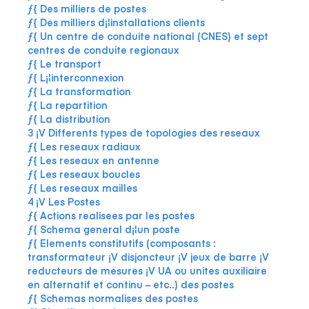
ƒ{ Des milliers de postes
ƒ{ Des milliers d¡¦installations clients
ƒ{ Un centre de conduite national (CNES) et sept
centres de conduite regionaux
ƒ{ Le transport
ƒ{ L¡¦interconnexion
ƒ{ La transformation
ƒ{ La repartition
ƒ{ La distribution
3 ¡V Differents types de topologies des reseaux
ƒ{ Les reseaux radiaux
ƒ{ Les reseaux en antenne
ƒ{ Les reseaux boucles
ƒ{ Les reseaux mailles
4 ¡V Les Postes
ƒ{ Actions realisees par les postes
ƒ{ Schema general d¡¦un poste
ƒ{ Elements constitutifs (composants :
transformateur ¡V disjoncteur ¡V jeux de barre ¡V
reducteurs de mesures ¡V UA ou unites auxiliaire
en alternatif et continu – etc..) des postes
ƒ{ Schemas normalises des postes