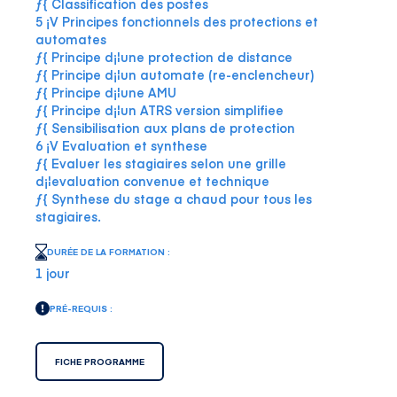
ƒ{ Classification des postes
5 ¡V Principes fonctionnels des protections et
automates
ƒ{ Principe d¡¦une protection de distance
ƒ{ Principe d¡¦un automate (re-enclencheur)
ƒ{ Principe d¡¦une AMU
ƒ{ Principe d¡¦un ATRS version simplifiee
ƒ{ Sensibilisation aux plans de protection
6 ¡V Evaluation et synthese
ƒ{ Evaluer les stagiaires selon une grille
d¡¦evaluation convenue et technique
ƒ{ Synthese du stage a chaud pour tous les
stagiaires.
DURÉE DE LA FORMATION :
1 jour
PRÉ-REQUIS :
FICHE PROGRAMME