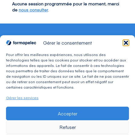
Aucune session programmée pour le moment, merci
de
nous consulter
.
Gérer le consentement
Pour offrir les meilleures expériences, nous utilisons des
technologies telles que les cookies pour stocker et/ou accéder aux
CONTACT
informations des appareils. Le fait de consentir à ces technologies
Adresse : 30, avenue du Président Wilson 94234
nous permettra de traiter des données telles que le comportement
CACHAN Cedex
de navigation ou les ID uniques sur ce site. Le fait de ne pas consentir
Téléphone : 01 49 08 03 03
ou de retirer son consentement peut avoir un effet négatif sur
Mail : commercial@formapelec.fr
certaines caractéristiques et fonctions.
Gérer les services
ESPACE TÉLÉCHARGEMENT
Accepter
ESPACE RECRUTEMENT
Refuser