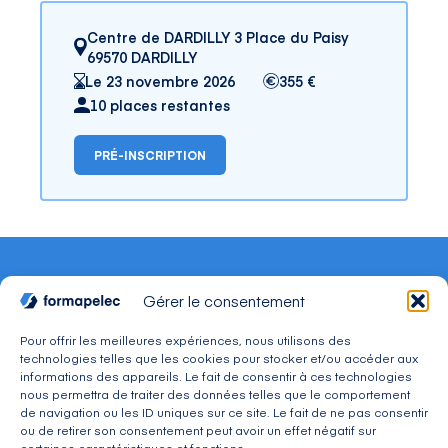
Centre de DARDILLY 3 Place du Paisy
69570 DARDILLY
Le 23 novembre 2026
355 €
10 places restantes
PRÉ-INSCRIPTION
Gérer le consentement
Pour offrir les meilleures expériences, nous utilisons des
technologies telles que les cookies pour stocker et/ou accéder aux
CONTACT
informations des appareils. Le fait de consentir à ces technologies
Adresse : 30, avenue du Président Wilson 94234
nous permettra de traiter des données telles que le comportement
CACHAN Cedex
de navigation ou les ID uniques sur ce site. Le fait de ne pas consentir
Téléphone : 01 49 08 03 03
ou de retirer son consentement peut avoir un effet négatif sur
Mail : commercial@formapelec.fr