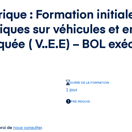
rique : Formation initia
riques sur véhicules et 
uée ( V..E.E) – BOL exé
DURÉE DE LA FORMATION :
1 jour
PRÉ-REQUIS :
rci de
nous consulter
.