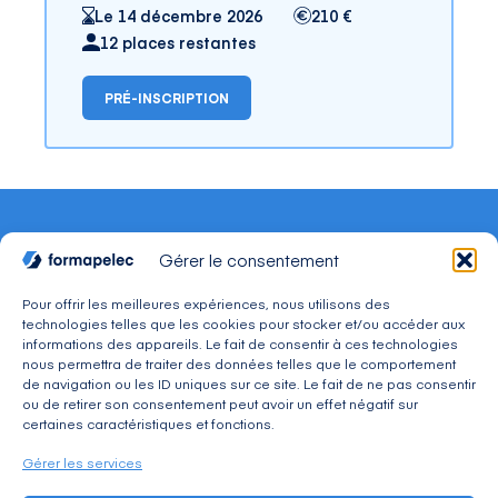
Le 14 décembre 2026
210 €
12 places restantes
PRÉ-INSCRIPTION
Gérer le consentement
Pour offrir les meilleures expériences, nous utilisons des
technologies telles que les cookies pour stocker et/ou accéder aux
CONTACT
informations des appareils. Le fait de consentir à ces technologies
Adresse : 30, avenue du Président Wilson 94234
nous permettra de traiter des données telles que le comportement
CACHAN Cedex
de navigation ou les ID uniques sur ce site. Le fait de ne pas consentir
Téléphone : 01 49 08 03 03
ou de retirer son consentement peut avoir un effet négatif sur
Mail : commercial@formapelec.fr
certaines caractéristiques et fonctions.
Gérer les services
ESPACE TÉLÉCHARGEMENT