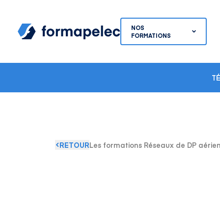
Skip to content
NOS
FORMATIONS
T
RETOUR
Les formations Réseaux de DP aérien