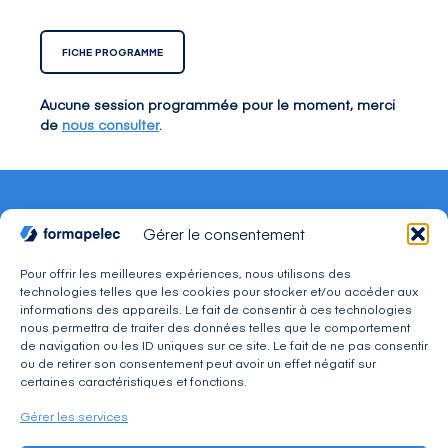
FICHE PROGRAMME
Aucune session programmée pour le moment, merci
de
nous consulter
.
Gérer le consentement
Pour offrir les meilleures expériences, nous utilisons des
technologies telles que les cookies pour stocker et/ou accéder aux
CONTACT
informations des appareils. Le fait de consentir à ces technologies
Adresse : 30, avenue du Président Wilson 94234
nous permettra de traiter des données telles que le comportement
CACHAN Cedex
de navigation ou les ID uniques sur ce site. Le fait de ne pas consentir
Téléphone : 01 49 08 03 03
ou de retirer son consentement peut avoir un effet négatif sur
Mail : commercial@formapelec.fr
certaines caractéristiques et fonctions.
Gérer les services
ESPACE TÉLÉCHARGEMENT