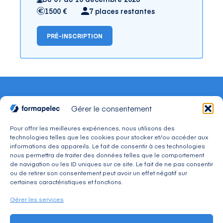
1500 €
7 places restantes
PRÉ-INSCRIPTION
Gérer le consentement
Pour offrir les meilleures expériences, nous utilisons des
technologies telles que les cookies pour stocker et/ou accéder aux
CONTACT
informations des appareils. Le fait de consentir à ces technologies
Adresse : 30, avenue du Président Wilson 94234
nous permettra de traiter des données telles que le comportement
CACHAN Cedex
de navigation ou les ID uniques sur ce site. Le fait de ne pas consentir
Téléphone : 01 49 08 03 03
ou de retirer son consentement peut avoir un effet négatif sur
Mail : commercial@formapelec.fr
certaines caractéristiques et fonctions.
Gérer les services
ESPACE TÉLÉCHARGEMENT