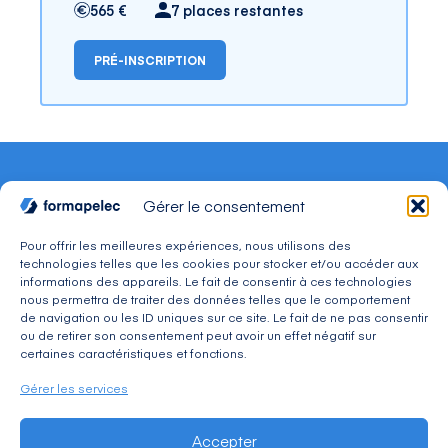
565 €
7 places restantes
PRÉ-INSCRIPTION
Gérer le consentement
Pour offrir les meilleures expériences, nous utilisons des
technologies telles que les cookies pour stocker et/ou accéder aux
CONTACT
informations des appareils. Le fait de consentir à ces technologies
Adresse : 30, avenue du Président Wilson 94234
nous permettra de traiter des données telles que le comportement
CACHAN Cedex
de navigation ou les ID uniques sur ce site. Le fait de ne pas consentir
Téléphone : 01 49 08 03 03
ou de retirer son consentement peut avoir un effet négatif sur
Mail : commercial@formapelec.fr
certaines caractéristiques et fonctions.
Gérer les services
ESPACE TÉLÉCHARGEMENT
Accepter