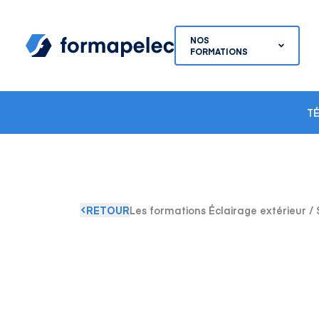
Skip to content
NOS
FORMATIONS
T
RETOUR
Les formations Éclairage extérieur / 