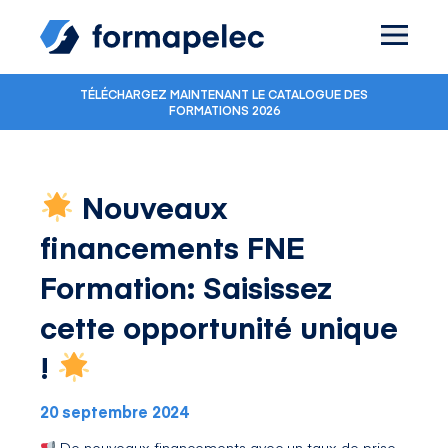
Skip to content
TÉLÉCHARGEZ MAINTENANT LE CATALOGUE DES
FORMATIONS 2026
Nouveaux
financements FNE
Formation: Saisissez
cette opportunité unique
!
20 septembre 2024
De nouveaux financements avec un taux de prise