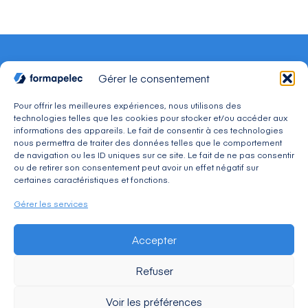
Gérer le consentement
Pour offrir les meilleures expériences, nous utilisons des
technologies telles que les cookies pour stocker et/ou accéder aux
CONTACT
informations des appareils. Le fait de consentir à ces technologies
Adresse : 30, avenue du Président Wilson 94234
nous permettra de traiter des données telles que le comportement
CACHAN Cedex
de navigation ou les ID uniques sur ce site. Le fait de ne pas consentir
Téléphone : 01 49 08 03 03
ou de retirer son consentement peut avoir un effet négatif sur
Mail : commercial@formapelec.fr
certaines caractéristiques et fonctions.
Gérer les services
ESPACE TÉLÉCHARGEMENT
Accepter
ESPACE RECRUTEMENT
Refuser
Voir les préférences